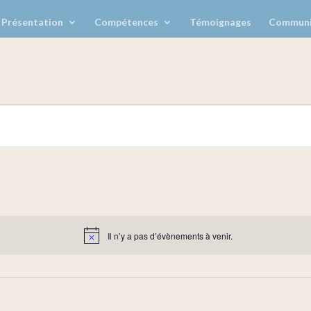
Présentation
Compétences
Témoignages
Communi
Il n’y a pas d’évènements à venir.
Notice