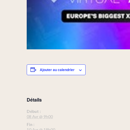
Ajouter au calendrier
Détails
Début :
08 Avr @ 9h00
Fin :
10 Avr @ 18h00