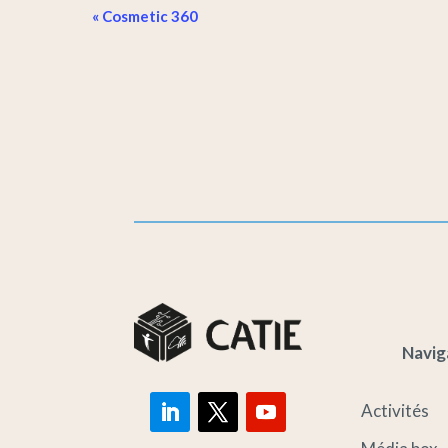
Navigation
«
Cosmetic 360
Évènement
Navig
Activités