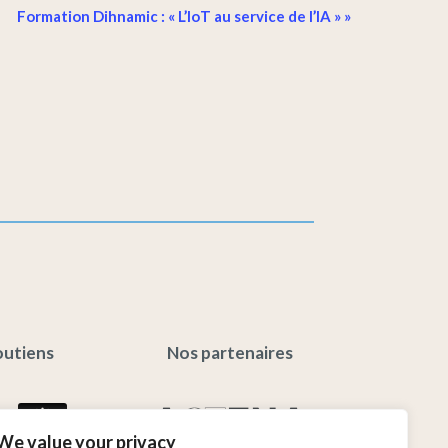
Formation Dihnamic : « L’IoT au service de l’IA »
»
outiens
Nos partenaires
We value your privacy