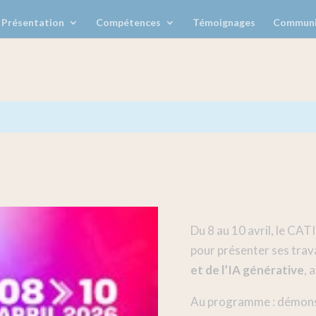
Présentation
Compétences
Témoignages
Communi
Du 8 au 10 avril, le CAT
pour présenter ses tra
et de l’IA générative
, 
Au programme : démonstr